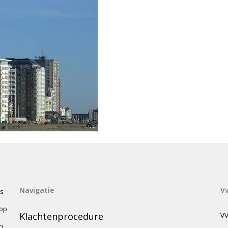
Navigatie
V
es
 op
Klachtenprocedure
VV
n