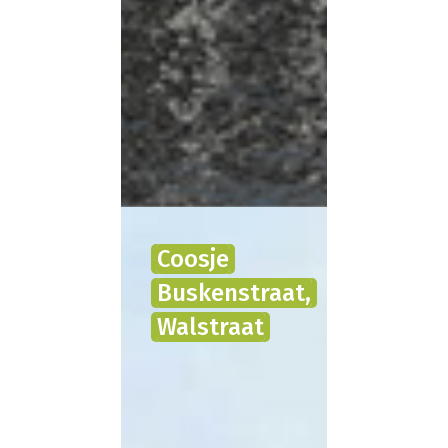
Coosje
Buskenstraat,
Walstraat